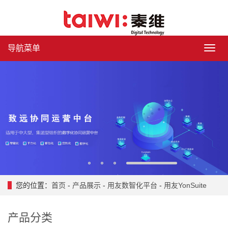
导航菜单
导
航
菜
单
1
2
3
4
您的位置：
首页
-
产品展示
-
用友数智化平台
-
用友YonSuite
产品分类