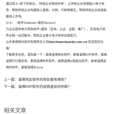
通过线上+线下的结合，“传统企业两线并举”，让传统企业快速融入电子商
务，帮助传统企业构建网上直销、分销、代销等模式，帮助传统企业快速拓
展线上市场。
S+S：（软件Software+服务Service）
为企业提供电子商务软件+服务（咨询、认证、运营、推广），实现电子商
务全程一站式解决，帮助企业建立电子商务运营能力。
山东泰维数科软件有限责任公司
http://www.baoede.com.cn/
欢迎您的光
临！
了解更多信息，请百度一下：泰维
淄博用友软件
，泰维
淄博ERP软件
，泰维
淄博钉钉服务商
，泰维
淄博财务软件
，泰维
淄博ai智能化软件
，泰维
淄博进
销存软件
，泰维
淄博办公oa
上一篇：
淄博用友软件的用处都有哪些？
下一篇：
淄博ERP软件的成熟度如何判断？
相关文章