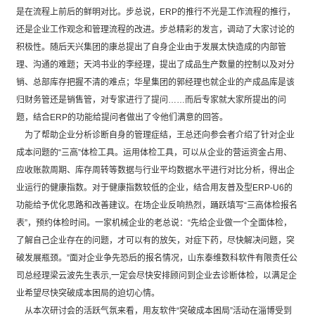
是在流程上前后的鲜明对比。步总说，ERP的推行不光是工作流程的推行，
还是企业工作观念和管理流程的改进。步总精彩的发言，调动了大家讨论的
积极性。随后天兴集团的康总提出了自身企业由于发展太快造成的内部管
理、沟通的难题；天鸿书业的李经理，提出了成品生产数量的控制以及对分
销、总部库存把握不清的难点；华星集团的郭经理也就企业的产成品库是该
归财务管还是销售管，对专家进行了提问……而后专家就大家所提出的问
题，结合ERP的功能给提问者做出了令他们满意的回答。
为了帮助企业分析诊断自身的管理症结，王总还向参会者介绍了针对企业
成本问题的“三高”体检工具。运用体检工具，可以从企业的营运资金占用、
应收账款周期、库存周转等数据与行业平均数据水平进行对比分析，得出企
业运行的健康指数。对于健康指数较低的企业，结合用友普及型ERP-U6的
功能给予优化思路和改善建议。在场企业反响热烈，踊跃填写“三高体检报名
表”，预约体检时间。一家机械企业的老总说：“先给企业做一个全面体检，
了解自己企业存在的问题，才可以有的放矢，对症下药，尽快解决问题，突
破发展瓶颈。”面对企业争先恐后的报名情况，山东泰维数科软件有限责任公
司总经理梁云波先生表示,一定会尽快安排顾问到企业去诊断体检，以满足企
业希望尽快突破成本困局的迫切心情。
从本次研讨会的活跃气氛来看，用友软件“突破成本困局”活动在淄博受到