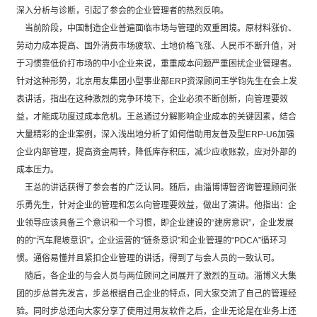
深入分析与诊断，引起了参会的企业管理者的热烈反响。
当前阶段，中国制造企业普遍面临市场与管理的双重困境。原材料涨价、
劳动力成本提高、国外消费市场疲软、土地价格飞涨、人民币不断升值，对
于习惯靠低价打市场的中小企业来说，重重成本问题严重困扰企业管理者。
针对这种形势，北京用友集团小型事业部ERP资深顾问王学钧先生在会上发
表讲话，指出在这种激烈的竞争环境下，企业必须不断创新，向管理要效
益，才能成功度过成本危机。王总通过分解影响企业成本的关键因素，结合
大量精彩的企业案例，深入浅出地分析了如何借助用友普及型ERP-U6加强
企业内部管理，提高资金周转，降低库存积压，减少应收账款，应对外部的
成本压力。
王总的讲话获得了参会者的广泛认同。随后，由淄博博智咨询管理顾问张
乐勇先生，针对企业的管理和怎么向管理要效益，做出了演讲。他指出：企
业领导应该具备三个意识和一个习惯，即企业建设的“建房意识”，企业发展
的的“汽车爬坡意识”，企业运营的“链条意识”和企业管理的“PDCA”循环习
惯。通俗易懂并且紧扣企业管理的讲话，得到了与会人员的一致认可。
随后，各企业的与会人员与两位顾问之间展开了激烈的互动。淄博义大集
团的步总首先发言，步总根据自己企业的特点，同大家交流了自己的管理经
验。同时步总还向大家分享了使用过用友软件之后，企业无论是在业务上还