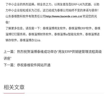
了中小企业的热烈追捧。倾全员之力，以用友普及型ERP-U6为武器，以助
力中小企业轻松成长为己任，这已经成为泰维公司始终不变的承诺与使命！
山东泰维数科软件有限责任公司
http://www.baoede.com.cn/
欢迎您的光
临！
了解更多信息，请百度一下：泰维
淄博用友软件
，泰维
淄博ERP软件
，泰维
淄博钉钉服务商
，泰维
淄博财务软件
，泰维
淄博ai智能化软件
，泰维
淄博进
销存软件
，泰维
淄博办公oa
上一篇：
热烈祝贺淄博泰维成功举办“用友ERP供销链管理流程高级
讲座”
下一篇：
恭祝泰维软件网站开通
相关文章