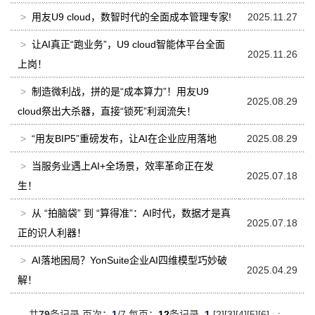
>
用友U9 cloud，数智时代的全面成本管理专家!
2025.11.27
>
让AI真正“跑业务”，U9 cloud智能体平台全面
2025.11.26
上岗！
>
制造微利战，拼的是“成本算力”！用友U9
2025.08.29
cloud祭出大杀器，直接“锁死”利润流失！
>
“用友BIP5”重磅发布，让AI在企业应用落地
2025.08.29
>
当服务业遇上AI+全场景，效率革命正在发
2025.07.18
生！
>
从 “拍脑袋” 到 “算得准”：AI时代，数据才是真
2025.07.18
正的识人利器！
>
AI落地困局？YonSuite企业AI四维模型巧妙破
2025.04.29
解！
共
79
条记录 页次：
1
/7 每页：
12
条记录
1
[
2
][
3
][
4
][
5
][
6
]
:
: