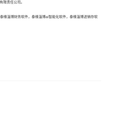
有限责任公司。
泰维
淄博财务软件
，泰维
淄博ai智能化软件
，泰维
淄博进销存软