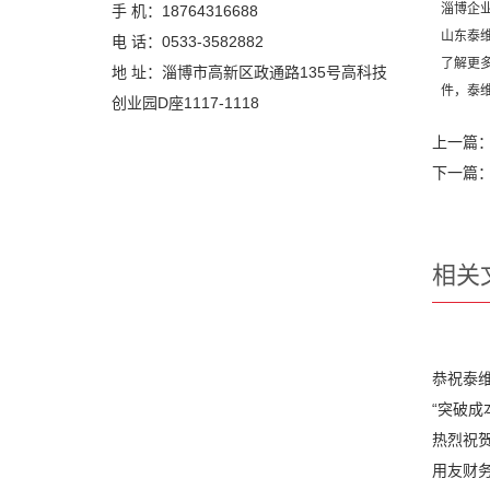
淄博企
手 机：18764316688
山东泰
电 话：0533-3582882
了解更
地 址：淄博市高新区政通路135号高科技
件
，泰
创业园D座1117-1118
上一篇
下一篇
相关
恭祝泰
“突破成
热烈祝贺
用友财