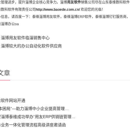
业管理进步，提升淄博企业核心竞争力。淄博
用友软件
销售公司尽在山东泰维数科软件
维数科软件有限责任公司
http://www.baoede.com.cn/
欢迎您的光临！
多信息，请百度一下：泰维
淄博用友软件
，泰维
淄博ERP软件
，泰维
淄博钉钉服务商
，
维
淄博办公oa
：
淄博用友软件临淄销售中心
：
淄博较大的办公自动化软件供应商
文章
维软件网站开通
本困局”—助力淄博中小企业提高管理…
淄博泰维成功举办“用友ERP供销链管理…
务业务一体化管理流程高级讲座邀请函