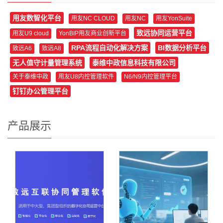
用友数智化平台
用友NC CLOUD
用友NC
用友YonSuite
致远协同运营平台
用友U9 cloud
YonBIP用友商业创新平台
RPA流程自动化解决方案
BI数据分析平台
致远A6
致远A8
无人值守计量管理系统
泰维中政信息科技有限公司
关于泰维中政
用友U8内控管理软件
N6/N9内控管理平台
钉钉办公管理平台
产品展示