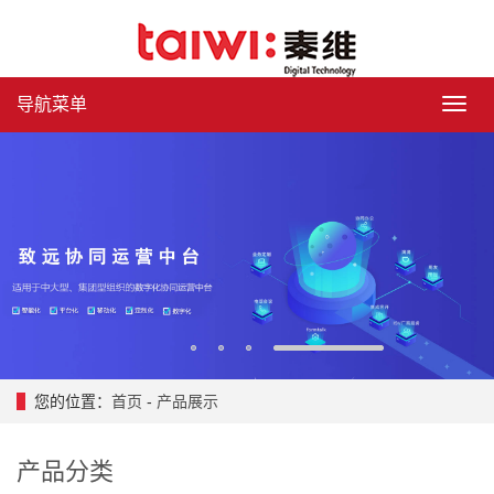
导航菜单
导
航
菜
单
1
2
3
4
您的位置：
首页
-
产品展示
产品分类