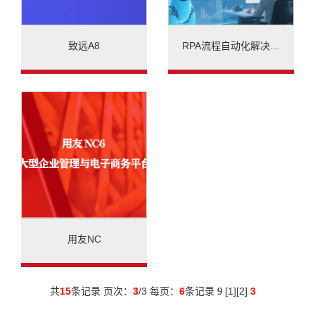
致远A8
RPA流程自动化解决…
用友NC
共
15
条记录 页次：
3
/3 每页：
6
条记录
[
1
][
2
]
3
9